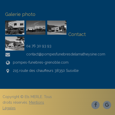
Galerie photo
Contact
04 76 30 93 93
contact@pompesfunebresdelamatheysine.com
pompes-funebres-grenoble.com
215 route des chauffeurs 38350 Susville
Copyright © Ets MERLE. Tous
droits réservés.
Mentions
Légales