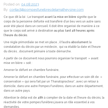
Posted on:
04.08.2023
By:
contact@pompesfunebresdelamatheysine.com
Ce que dit la loi : Le transport
avant la mise en bière
signifie que le
corps de la personne défunte est transféré d’un lieu vers un autre sans
avoir été placé dans un cercueil. Il doit être organisé de manière à ce
que le corps soit arrivé à destination
au plus tard 48 heures après
l’heure du décès
.
Une règle primordiale se met en place , il faudra
absolument
la
constatation du décès par un médecin, qui va établir la date et l’heure
du décès , document primaire à toute démarche.
A partir de ce document nous pourrons organiser le transport » avant
mise en bière » soit :
Amener le défunt en chambre funéraire,
Amener le défunt en chambre funéraire, pour effectuer un soin dit de »
conservation » qui sera fait par un Thanatopracteur*, avec un retour à
domicile, dans une autre Pompes Funèbres, dans un autre département,
dans un autre pays.
Attention le délai est de
48h
à compter de la date et l’heure du décès, la
réactivité de votre pompes funèbres jouera un rôle essentiel à vos
demandes.