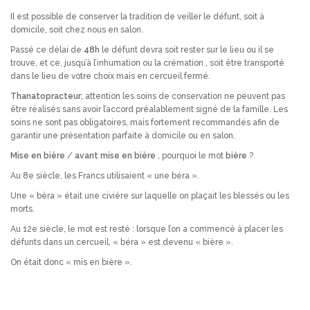
Il est possible de conserver la tradition de veiller le défunt, soit à
domicile, soit chez nous en salon.
Passé ce délai de
48h
le défunt devra soit rester sur le lieu ou il se
trouve, et ce, jusqu’à l’inhumation ou la crémation , soit être transporté
dans le lieu de votre choix mais en cercueil fermé.
Thanatopracteur
; attention les soins de conservation ne peuvent pas
être réalisés sans avoir l’accord préalablement signé de la famille. Les
soins ne sont pas obligatoires, mais fortement recommandés afin de
garantir une présentation parfaite à domicile ou en salon.
Mise en bière
/
avant mise en bière
, pourquoi le mot
bière
?
Au 8e siècle, les Francs utilisaient « une béra ».
Une « béra » était une civière sur laquelle on plaçait les blessés ou les
morts.
Au 12e siècle, le mot est resté : lorsque l’on a commencé à placer les
défunts dans un cercueil, « béra » est devenu « bière ».
On était donc « mis en bière ».