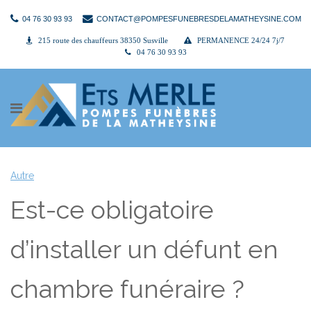
04 76 30 93 93
CONTACT@POMPESFUNEBRESDELAMATHEYSINE.COM
215 route des chauffeurs 38350 Susville
PERMANENCE 24/24 7j/7
04 76 30 93 93
Autre
Est-ce obligatoire
d’installer un défunt en
chambre funéraire ?