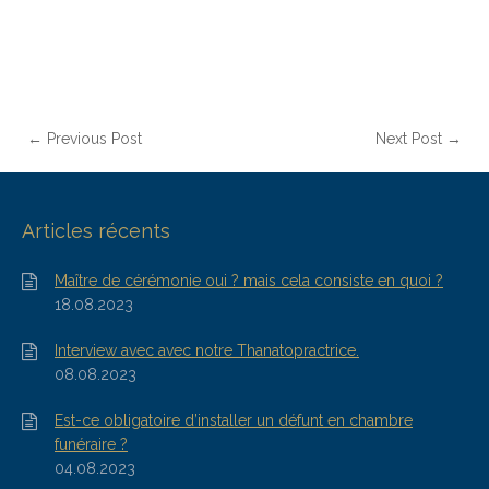
← Previous Post
Next Post →
Articles récents
Maître de cérémonie oui ? mais cela consiste en quoi ?
18.08.2023
Interview avec avec notre Thanatopractrice.
08.08.2023
Est-ce obligatoire d’installer un défunt en chambre
funéraire ?
04.08.2023