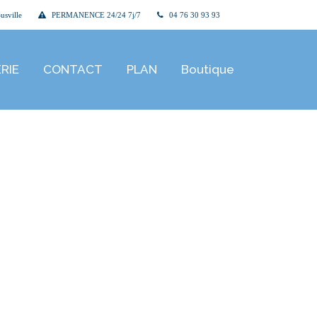
usville
PERMANENCE 24/24 7j/7
04 76 30 93 93
RIE
CONTACT
PLAN
Boutique