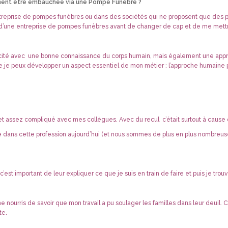
rement être embauchée via une Pompe Funèbre ?
 entreprise de pompes funèbres ou dans des sociétés qui ne proposent que des p
riée d’une entreprise de pompes funèbres avant de changer de cap et de me met
echnicité avec une bonne connaissance du corps humain, mais également une appr
te je peux développer un aspect essentiel de mon métier : l’approche humaine pu
effet assez compliqué avec mes collègues. Avec du recul c’était surtout à cause
ans cette profession aujourd’hui (et nous sommes de plus en plus nombreuses 
’est important de leur expliquer ce que je suis en train de faire et puis je trou
me nourris de savoir que mon travail a pu soulager les familles dans leur deuil
te.