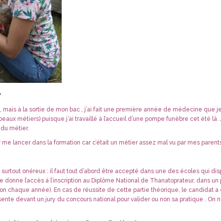
?
 mais à la sortie de mon bac , j’ai fait une première année de médecine que j
eaux métiers) puisque j’ai travaillé à l’accueil d’une pompe funèbre cet été là. J
 du métier.
 me lancer dans la formation car c’était un métier assez mal vu par mes parents
t surtout onéreux : il faut tout d’abord être accepté dans une des écoles qui d
e donne l’accès à l’inscription au Diplôme National de Thanatoprateur, dans un
ron chaque année). En cas de réussite de cette partie théorique, le candidat 
ésente devant un jury du concours national pour valider ou non sa pratique . On