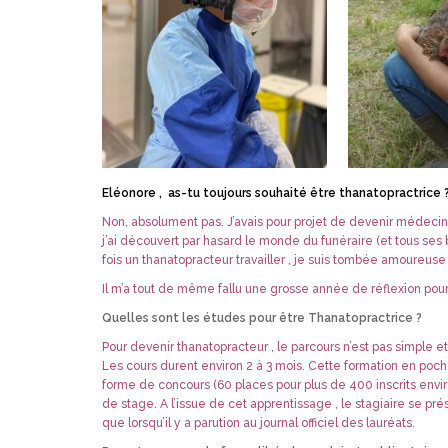
Eléonore , as-tu toujours souhaité être thanatopractrice 
Non, absolument pas. J’avais pour projet de devenir médecin,
j’ai découvert par hasard le monde du funéraire (et tous ses b
fois un thanatopracteur travailler , je suis tombée amoureuse
Il m’a tout de même fallu une grosse année de réflexion pour
Quelles sont les études pour être Thanatopractrice ?
Pour devenir thanatopracteur , le parcours n’est pas simple e
Les cours durent environ 2 à 3 mois. Cette formation en poch
forme de concours (60 places pour plus de 400 inscrits envi
de stage. A l’issue de cet apprentissage , le stagiaire se pr
que lorsqu’il y a parution au journal officiel des lauréats.