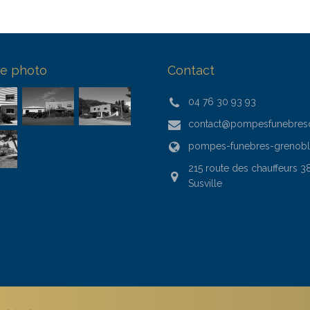
ie photo
Contact
04 76 30 93 93
contact@pompesfunebres
pompes-funebres-grenob
215 route des chauffeurs 3
Susville