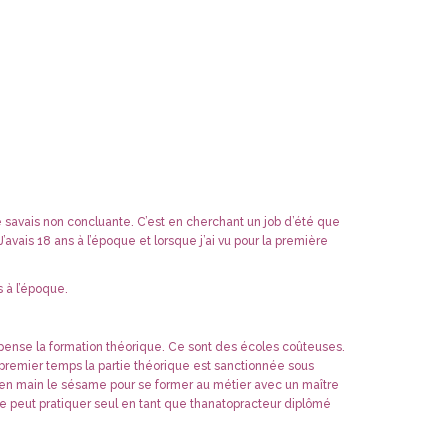
e savais non concluante. C’est en cherchant un job d’été que
’avais 18 ans à l’époque et lorsque j’ai vu pour la première
 à l’époque.
ispense la formation théorique. Ce sont des écoles coûteuses.
 premier temps la partie théorique est sanctionnée sous
a en main le sésame pour se former au métier avec un maître
 ne peut pratiquer seul en tant que thanatopracteur diplômé