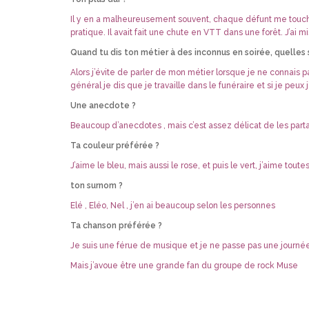
Il y en a malheureusement souvent, chaque défunt me touche
pratique. Il avait fait une chute en VTT dans une forêt. J’ai 
Quand tu dis ton métier à des inconnus en soirée, quelles 
Alors j’évite de parler de mon métier lorsque je ne connais 
général je dis que je travaille dans le funéraire et si je peu
Une anecdote ?
Beaucoup d’anecdotes , mais c’est assez délicat de les parta
Ta couleur préférée ?
J’aime le bleu, mais aussi le rose, et puis le vert, j’aime toute
ton surnom ?
Elé , Eléo, Nel , j’en ai beaucoup selon les personnes
Ta chanson préférée ?
Je suis une férue de musique et je ne passe pas une journé
Mais j’avoue être une grande fan du groupe de rock Muse