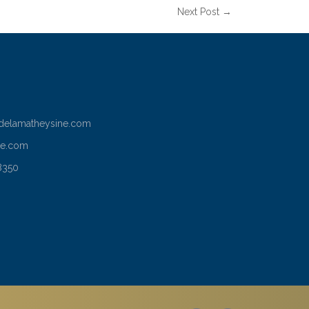
Next Post →
delamatheysine.com
le.com
8350