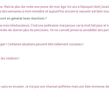
. Mais le plus dur reste une jeune de mon âge (20 ans à l’époque) dont j’ava
mis des semaines à m’en remettre et aujourd’hui encore le souvenir est bien viva
sont en général leurs réactions ?
pas mes interlocuteurs. C’est une profession mal perçue car la mort fait peur e
x j’évite de donner plus de précisions. On ne connaît jamais la sensibilité des 
ger ! Certaines situations peuvent être tellement cocasses !
s les couleurs !
e sans en écouter. Je n’ai pas une chanson préférée mais une liste immense 