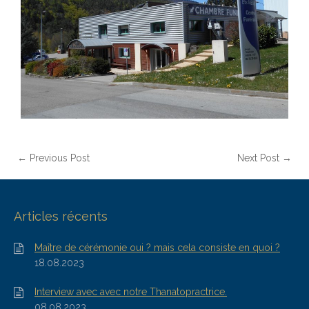
← Previous Post
Next Post →
Articles récents
Maître de cérémonie oui ? mais cela consiste en quoi ?
18.08.2023
Interview avec avec notre Thanatopractrice.
08.08.2023