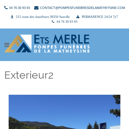
04 76 30 93 93
CONTACT@POMPESFUNEBRESDELAMATHEYSINE.COM
215 route des chauffeurs 38350 Susville
PERMANENCE 24/24 7j/7
04 76 30 93 93
Exterieur2